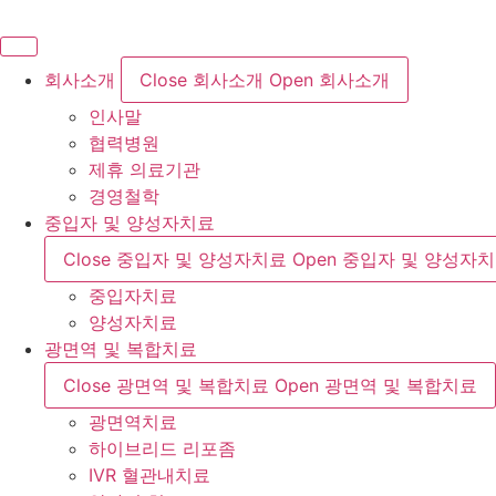
콘
텐
츠
회사소개
Close 회사소개
Open 회사소개
로
인사말
건
협력병원
너
제휴 의료기관
뛰
경영철학
기
중입자 및 양성자치료
Close 중입자 및 양성자치료
Open 중입자 및 양성자
중입자치료
양성자치료
광면역 및 복합치료
Close 광면역 및 복합치료
Open 광면역 및 복합치료
광면역치료
하이브리드 리포좀
IVR 혈관내치료