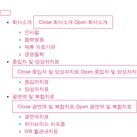
콘
텐
츠
회사소개
Close 회사소개
Open 회사소개
로
인사말
건
협력병원
너
제휴 의료기관
뛰
경영철학
기
중입자 및 양성자치료
Close 중입자 및 양성자치료
Open 중입자 및 양성자
중입자치료
양성자치료
광면역 및 복합치료
Close 광면역 및 복합치료
Open 광면역 및 복합치료
광면역치료
하이브리드 리포좀
IVR 혈관내치료