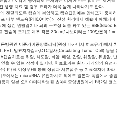
료법이다. 암이 덩어리로 존재하든 미세한 잔존 암이든 제거할 
전 병행 치료 할 경우 효과가 더욱 높게 나타나기도 한다.
에 전달되도록 캡슐에 봉입하고 캡슐표면에는 암세포가 좋아하는 
부 엔도솜(PH6.0이하)의 산성 환경에서 캡슐이 해체되어 mic
긴 원발암이나 뇌의 구조상 뇌를 싸고 있는 BBB(Blood Bra
슐의 크기도 매우 작은 30nm(1나노미터는 100만분의 1mm)
문병원인 이쥰카이종양클리닉(원장 나카니시 히로유키)에서 치료
 PET, 암표지자검사,CTC검사(Circulating Tumor Cel
NA캡슐치료는 위암, 식도암, 뇌암, 페암, 간암, 췌장암, 유방암,
얻을 수 있는 장점이 있지만, 치료효과는 환자 개개인의 유전자
 (대표 이상우)를 통해 상담과 서류접수 등 치료절차에 따라 
시바이오에서는 microRNA 유전자치료 외에도 일본과 독일에서
보이)등과 일본 오카야마대학병원 츠야마중앙병원에서 1박2일 코