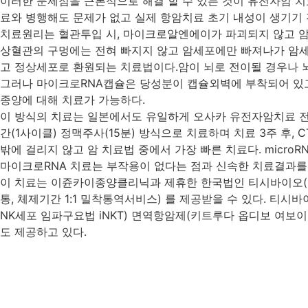
이러한 문제점을 근본적으로 해결 할 수 있는 것이 유전자암 치
료와 병행해도 문제가 없고 실제 항암치료 초기 내성이 생기기 
치료원리는 혈관투입 시, 마이크로알엔에이가 파괴되지 않고 암
상혈관의 구멍에는 전혀 빠지지 않고 암세포에만 빠져나가 암세포 내
고 정상세포로 환원되는 치료법이다.암이 뇌로 전이될 경우나 뇌에 생
그러나 마이크로RNA캡슐은 당성분이 캡슐외벽에 부착되어 있고 캡
종양에 대해 치료가 가능하다.
이 방식의 치료는 일본에서도 유일하게 오사카 유전자암치료 전
간(1사이클) 정맥주사(15분) 방식으로 치료하며 치료 3주 후, CT,
밖에 걸리지 않고 암 치료법 중에서 가장 빠른 치료다. microR
마이크로RNA 치료는 부작용이 없다는 점과 신속한 치료결과를 
이 치료는 이쥰카이종양클리닉과 제휴한 한국법인 티시바이오(주)
통, 체제기간 1:1 밀착통역서비스) 를 제공받을 수 있다. 티
NK세포 임파구요법 iNKT) 면역항암제(키트루다 옵디보 여
도 제공하고 있다.