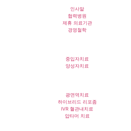
인사말
협력병원
제휴 의료기관
경영철학
중입자치료
양성자치료
광면역치료
하이브리드 리포좀
IVR 혈관내치료
압타머 치료