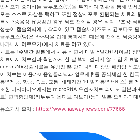
암세포가 좋아하는 글루코스(당)을 부착하여 혈관을 통해 암세포에
포는 스스로 자살을 택하고 또한 정상세포로 환원되는 치료의 
특히 3중음성 유방암인 경우 뇌로 전이될 경우 뇌의 구조상 뇌를 싸
성분이 캡슐외벽에 부착되어 있고 캡슐사이즈도 세균보다도 훨씬 작
글루코스(당)은 BBB막을 쉽게 통과하기 때문에 전이된 뇌종
나카니시 히로유키)에서 치료를 하고 있다.
치료는 1주일간 일본에서 체류 하면서 매일 5일간(1사이클) 정맥
치료에서 치료결과 확인까지 한 달 밖에 걸리지 않고 암 치료법
microRNA캡슐치료는 유방암 뿐 만아니라 대장암 췌장암 식도
이 치료는 이쥰카이종양클리닉과 업무제휴를 공식체결 한 한국법
통역제공, 항공, 숙소, 교통, 체제기간 1:1 밀착통역서비스) 를 
또한 티시바이오에서는 microRNA 유전자치료 외에도 일본
료) 면역항암제(키투루다 옵디보 여보이)등과 일본 오카야마대
뉴스기사 출처 :
https://www.naewaynews.com/77666