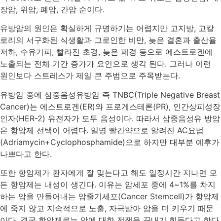
장암, 위암, 폐암, 간암 순이다.
유방암의 원인은 확실하게 규명하기는 어렵지만 고지방, 고칼
로리의 서구화된 식생활과 그로인한 비만, 늦은 결혼과 출산율
저하, 수유기피, 빨라진 초경, 늦은 폐경 등으로 에스트로겐에
노출되는 전체 기간 증가가 요인으로 생각 된다. 그러나 이런
원인보다 스트레스가 제일 큰 주범으로 주목받는다.
유방암 중에 삼중음성유방암 즉 TNBC(Triple Negative Breast
Cancer)는 에스트로겐(ER)와 프로게스테론(PR), 인간상피성장
인자(HER-2) 유전자가 모두 음성이다. 따라서 삼중음성유 방암
은 항암제 선택이 어렵다. 일명 빨간약으로 알려진 AC요법
(Adriamycin+Cyclophosphamide)으로 하지만 대부분 예후가
나쁘다고 한다.
또한 항암제가 환자에게 잘 맞는다고 해도 일정시간 지나면 모
든 항암제는 내성이 생긴다. 이유는 암세포 중에 4~1%를 차지
하는 암을 만들어내는 암줄기세포(Cancer Stemcell)가 항암제
에 죽지 않고 지속적으로 노출, 자극받아 암을 더 키우기 때문
이다. 결국 항암제로는 암에 대한 전쟁을 끝내기 힘들다고 한다.