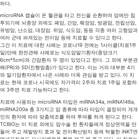
하다.
microRNA 캡슐이 온 혈관을 타고 전신을 순환하며 암에만 침
투되기에 뇌종양 외에도 폐암, 간암, 췌장암, 방광암, 전립선암,
유방암, 난소암, 대장암. 위암, 식도암, 등등 각종 여러 고형암과
여러 군데 퍼져있는 전이암 등에 치료할 수 있다고 한다.
그간 이 치료에 대한 사례는 코로나19 전에는 1사이클(치료1주
일)만에 완전관해 사례로는 식도암말기환자(종양크기
6cm*5cm)와 간암환자 두 명이 있었다고 한다. 그 외에 부분관
해(PR)와 SD(진행멈춤)가 있다고 한다. 이는 거의 대부분 4기
와 말기암환자에서 나온 사례라 더욱 관심을 받고 있다. 이 치
료는 현재 코로나 시국에도 자가격리 2주와 치료 1주일 포함하
여 3주면 치료 가능하다고 한다.
치료에 사용되는 microRNA 타입은 miRNA34a, miRNA148a,
miRNA200a 총 3가지고 암 종류에 따라 타입이 결정되어 개개
인의 환자에 따라 맞춤제조를 하여 투여를 하게 된다고 한다.
TCBIO는 이 치료 외에도 암수술 한 환자들에게 정상면역을 만
들어 주고 재발방지 효과 및 전이확산방지 등에 탁월한 iNKT면
역세포치료도 오사카병원을 통해 제공 해 주고 있다. 이 치료는