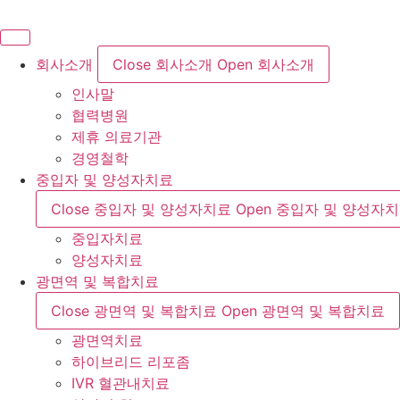
콘
텐
츠
회사소개
Close 회사소개
Open 회사소개
로
인사말
건
협력병원
너
제휴 의료기관
뛰
경영철학
기
중입자 및 양성자치료
Close 중입자 및 양성자치료
Open 중입자 및 양성자
중입자치료
양성자치료
광면역 및 복합치료
Close 광면역 및 복합치료
Open 광면역 및 복합치료
광면역치료
하이브리드 리포좀
IVR 혈관내치료