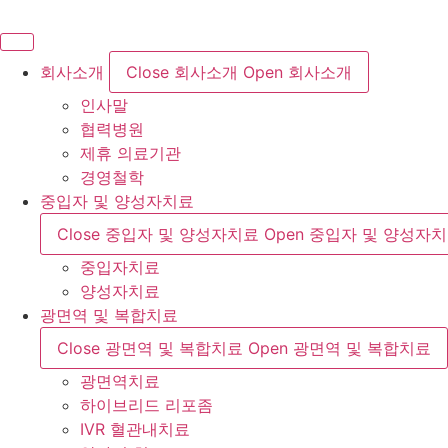
콘
텐
츠
회사소개
Close 회사소개
Open 회사소개
로
인사말
건
협력병원
너
제휴 의료기관
뛰
경영철학
기
중입자 및 양성자치료
Close 중입자 및 양성자치료
Open 중입자 및 양성자
중입자치료
양성자치료
광면역 및 복합치료
Close 광면역 및 복합치료
Open 광면역 및 복합치료
광면역치료
하이브리드 리포좀
IVR 혈관내치료