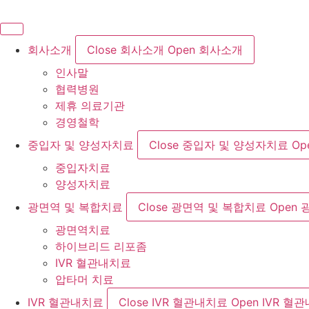
콘
텐
츠
회사소개
Close 회사소개
Open 회사소개
로
인사말
건
협력병원
너
제휴 의료기관
뛰
경영철학
기
중입자 및 양성자치료
Close 중입자 및 양성자치료
Op
중입자치료
양성자치료
광면역 및 복합치료
Close 광면역 및 복합치료
Open
광면역치료
하이브리드 리포좀
IVR 혈관내치료
압타머 치료
IVR 혈관내치료
Close IVR 혈관내치료
Open IVR 혈